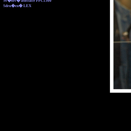
Sv�tov� asociace PPC1500
Sdru�en� LEX