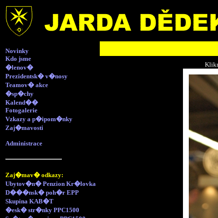
Novinky
Kdo jsme
Klik
�lenov�
Prezidentsk� v�nosy
Teamov� akce
�sp�chy
Kalend��
Fotogalerie
Vzkazy a p�ipom�nky
Zaj�mavosti
Administrace
Zaj�mav� odkazy:
Ubytov�n� Penzion Kr�lovka
D���nsk� poh�r EPP
Skupina KAB�T
�esk� str�nky PPC1500